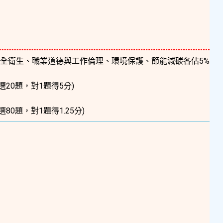
全衛生、職業道德與工作倫理、環境保護、節能減碳各佔5%
選20題，對1題得5分)
選80題，對1題得1.25分)