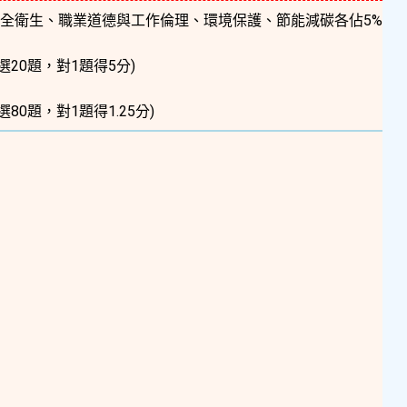
全衛生、職業道德與工作倫理、環境保護、節能減碳各佔5%
選20題，對1題得5分)
選80題，對1題得1.25分)