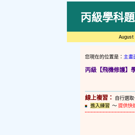
丙級學科題
August 
您現在的位置是：
主畫
丙級【飛機修護】學科
線上複習：
自行選取
進入練習
～
提供快