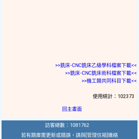
>>銑床-CNC銑床乙級學科檔案下載<<
>>銑床-CNC銑床術科檔案下載<<
>>機工類共同科目下載<<
使用統計：102373
回主畫面
訪客總數：1081762
若有題庫需更新或錯誤，請與[
管理信箱
]連絡